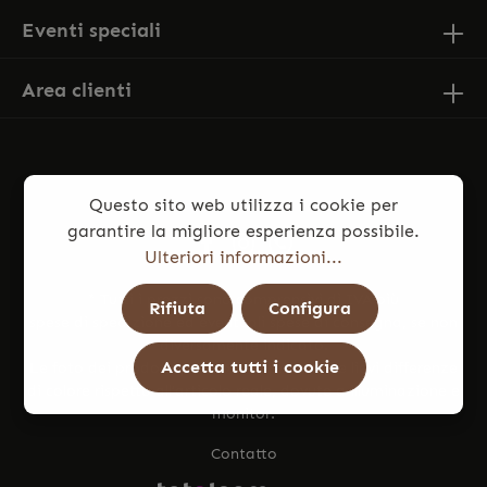
Eventi speciali
Area clienti
Questo sito web utilizza i cookie per
garantire la migliore esperienza possibile.
Ulteriori informazioni...
* Tutti i prezzi sono comprensivi di IVA più
Rifiuta
Configura
spese di spedizione
ed eventuali spese di consegna, se non
diversamente indicato.
Accetta tutti i cookie
Le foto dei prodotti potrebbero presentare lievi differenze
di colore rispetto all’articolo reale, dovute a illuminazione e
monitor.
Contatto