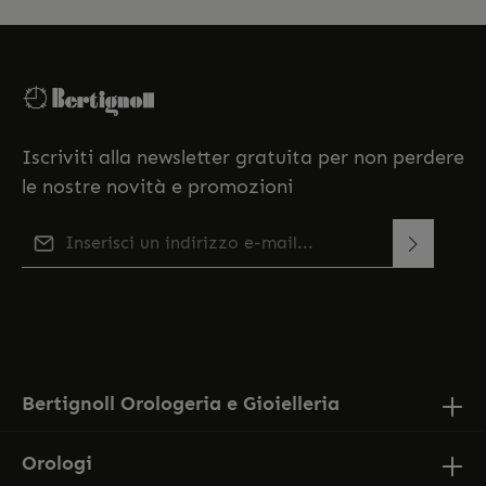
Iscriviti alla newsletter gratuita per non perdere
le nostre novità e promozioni
Indirizzo e-mail*
Questo sito è protetto da reCAPTCHA e si applicano le
Selezionando continua confermi di aver letto la
Norme sulla privacy e
di Google
Termini di servizio
.
nostra
informativa sulla protezione dei dati
e di aver
accettato i nostri
termini e condizioni generali
.
Bertignoll Orologeria e Gioielleria
Orologi