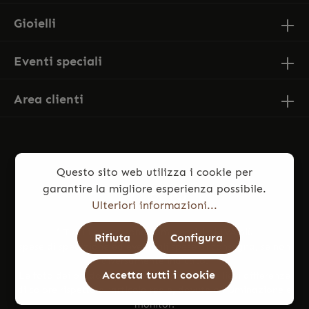
Gioielli
Eventi speciali
Area clienti
Questo sito web utilizza i cookie per
garantire la migliore esperienza possibile.
Ulteriori informazioni...
* Tutti i prezzi sono comprensivi di IVA più
Rifiuta
Configura
spese di spedizione
ed eventuali spese di consegna, se non
diversamente indicato.
Accetta tutti i cookie
Le foto dei prodotti potrebbero presentare lievi differenze
di colore rispetto all’articolo reale, dovute a illuminazione e
monitor.