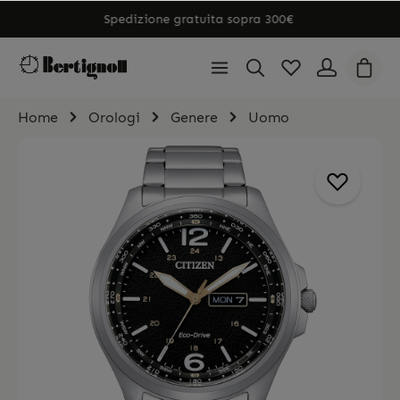
Spedizione gratuita sopra 300€
Home
Orologi
Genere
Uomo