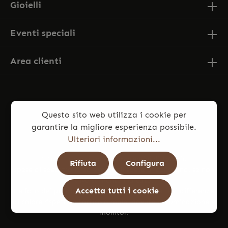
Gioielli
Eventi speciali
Area clienti
Questo sito web utilizza i cookie per
garantire la migliore esperienza possibile.
Ulteriori informazioni...
* Tutti i prezzi sono comprensivi di IVA più
Rifiuta
Configura
spese di spedizione
ed eventuali spese di consegna, se non
diversamente indicato.
Accetta tutti i cookie
Le foto dei prodotti potrebbero presentare lievi differenze
di colore rispetto all’articolo reale, dovute a illuminazione e
monitor.