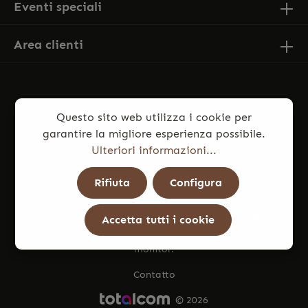
Eventi speciali
Area clienti
Questo sito web utilizza i cookie per
garantire la migliore esperienza possibile.
Ulteriori informazioni...
* Tutti i prezzi sono comprensivi di IVA più
Rifiuta
Configura
spese di spedizione
ed eventuali spese di consegna, se non
diversamente indicato.
Accetta tutti i cookie
Le foto dei prodotti potrebbero presentare lievi differenze
di colore rispetto all’articolo reale, dovute a illuminazione e
monitor.
Contatto
© 2026