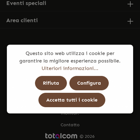
Eventi speciali
Area clienti
Questo sito web utilizza i cookie per
garantire la migliore esperienza possibile.
Ulteriori informazioni...
* Tutti i prezzi sono comprensivi di IVA più
Rifiuta
Configura
spese di spedizione
ed eventuali spese di consegna, se non
diversamente indicato.
Accetta tutti i cookie
Le foto dei prodotti potrebbero presentare lievi differenze
di colore rispetto all’articolo reale, dovute a illuminazione e
monitor.
Contatto
© 2026