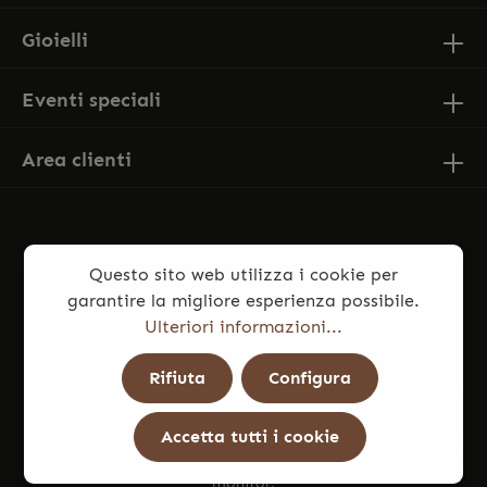
Gioielli
Eventi speciali
Area clienti
Questo sito web utilizza i cookie per
garantire la migliore esperienza possibile.
Ulteriori informazioni...
* Tutti i prezzi sono comprensivi di IVA più
Rifiuta
Configura
spese di spedizione
ed eventuali spese di consegna, se non
diversamente indicato.
Accetta tutti i cookie
Le foto dei prodotti potrebbero presentare lievi differenze
di colore rispetto all’articolo reale, dovute a illuminazione e
monitor.