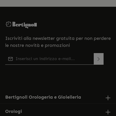
Iscriviti alla newsletter gratuita per non perdere
le nostre novità e promozioni
Indirizzo e-mail*
Questo sito è protetto da reCAPTCHA e si applicano le
Selezionando continua confermi di aver letto la
Norme sulla privacy e
di Google
Termini di servizio
.
nostra
informativa sulla protezione dei dati
e di aver
accettato i nostri
termini e condizioni generali
.
Bertignoll Orologeria e Gioielleria
Orologi