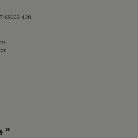
7-SS002-130
zo
bar
e "