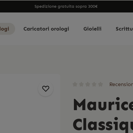
Spedizione gratuita sopra 300€
logi
Caricatori orologi
Gioielli
Scritt
Recension
Maurice
Classiq