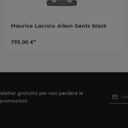
Maurice Lacroix Aikon Gents black
795,00 €*
ewsletter gratuita per non perdere le
Indiriz
 promozioni
Qu
Selezi
No
nostr
accett