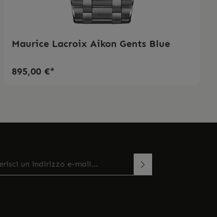
Maurice Lacroix Aikon Gents Blue
895,00 €*
zo e-mail*
esto sito è protetto da reCAPTCHA e si applicano le
onando continua confermi di aver letto la
rme sulla privacy e
di Google
Termini di servizio
.
a
informativa sulla protezione dei dati
e di aver
ato i nostri
termini e condizioni generali
.