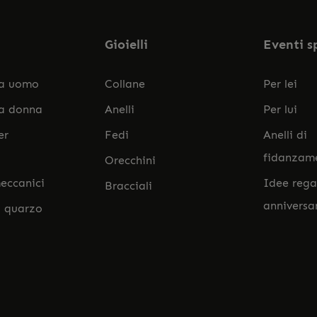
Gioielli
Eventi s
da uomo
Collane
Per lei
da donna
Anelli
Per lui
er
Fedi
Anelli di
fidanzam
Orecchini
eccanici
Idee rega
Bracciali
anniversa
l quarzo