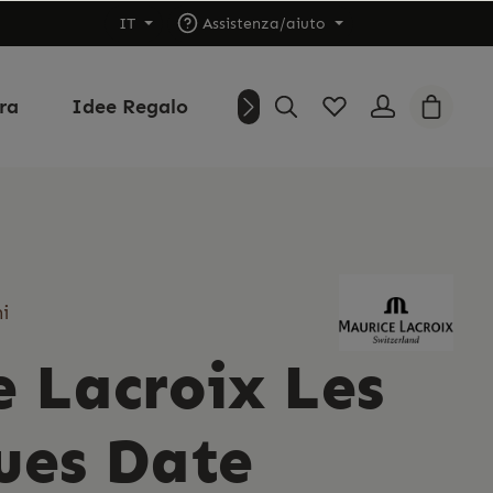
IT
Assistenza/aiuto
ura
Idee Regalo
Outlet
Chi siamo
i
 Lacroix Les
ues Date