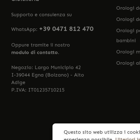
Orologi 
Supporto e consulenza su
Orologi 
+39 0471 812 470
WhatsApp:
Orologi p
bambini
Oppure tramite il nostro
Orologi m
modulo di contatto
.
Orologi a
Negozio: Largo Municipio 42
I-39044 Egna (Bolzano) - Alto
Adige
P.IVA: IT01235710215
Questo sito web utilizza i cooki
esperienza possibile.
Ulteriori 