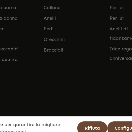
da uomo
Collane
Per lei
da donna
Anelli
Per lui
er
Fedi
Anelli di
fidanzam
Orecchini
eccanici
Idee rega
Bracciali
anniversa
l quarzo
e per garantire la migliore
Rifiuta
Config
informazioni...