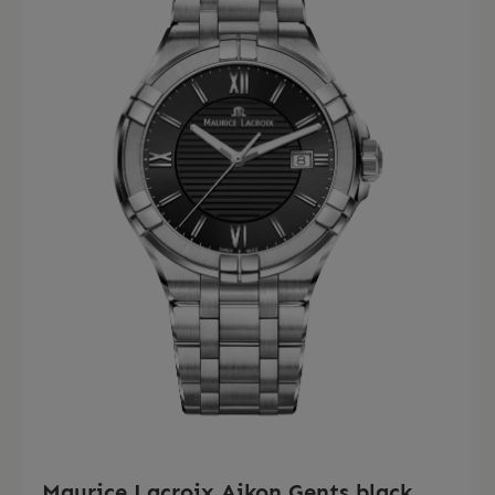
Maurice Lacroix Aikon Gents black