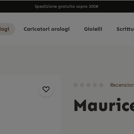
Spedizione gratuita sopra 300€
logi
Caricatori orologi
Gioielli
Scritt
Recension
Maurice