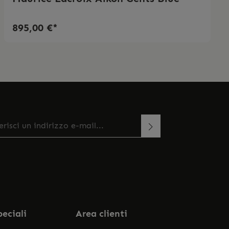
895,00 €*
zo e-mail*
esto sito è protetto da reCAPTCHA e si applicano le
onando continua confermi di aver letto la
rme sulla privacy e
di Google
Termini di servizio
.
a
informativa sulla protezione dei dati
e di aver
ato i nostri
termini e condizioni generali
.
peciali
Area clienti