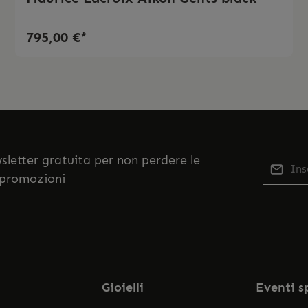
795,00 €*
ewsletter gratuita per non perdere le
Indiriz
 promozioni
Qu
Selezi
No
nostr
accett
Gioielli
Eventi s