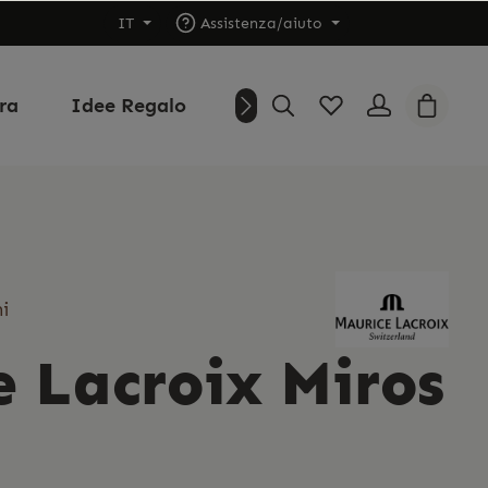
IT
Assistenza/aiuto
ura
Idee Regalo
Outlet
Chi siamo
i
 Lacroix Miros