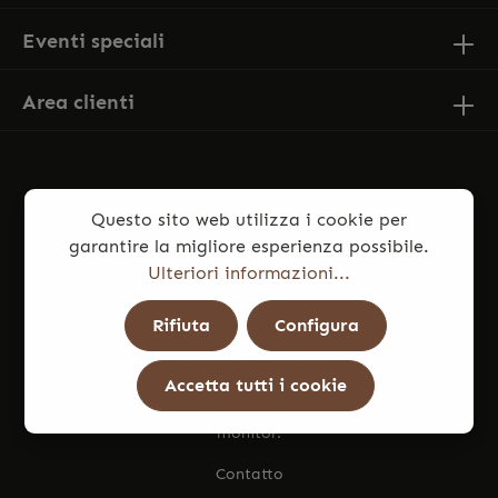
Eventi speciali
Area clienti
Questo sito web utilizza i cookie per
garantire la migliore esperienza possibile.
Ulteriori informazioni...
* Tutti i prezzi sono comprensivi di IVA più
Rifiuta
Configura
spese di spedizione
ed eventuali spese di consegna, se non
diversamente indicato.
Accetta tutti i cookie
Le foto dei prodotti potrebbero presentare lievi differenze
di colore rispetto all’articolo reale, dovute a illuminazione e
monitor.
Contatto